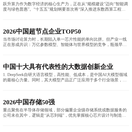
跃升算力作为数字经济的核心生产力，正在从“规模建设”迈向“智能调
度与绿色普惠”。“十五五”规划纲要首次将“深入推进东数西算工程，
构建多层次算力设施体系和全国一体化算力网”写入国家最高层级规划
文件；20
2026中国超节点企业TOP50
当市场讨论算力时，长期陷入单一芯片性能的单向比拼。但产业一线
正在形成共识：万亿参数模型、智能体与世界模型的竞争，瓶颈早已
不在单卡算力，而在芯片之间的数据协同效率。超节点概念从行业热
词走向产业风口，本质
中国十大具有代表性的大数据创新企业
1. DeepSeek自研大语言模型，高性能、低成本，是中国AI大模型领域
的最核心力量。同时，其大模型产品正广泛应用于多个行业场景，推
动了AI普惠。其内核也包括以技术创新驱动，追求模型性能与效率的
极致
2026中国存储50强
重点聚焦在半导体存储领域，部分偏重企业级存储系统或数据服务的
公司未在其中，逻辑是“从芯到端”，优先掌握核心芯片设计与制造技
术的企业，然后是封装测试与模组厂商。随着长鑫科技的上市，存储
议题火爆，有人认为