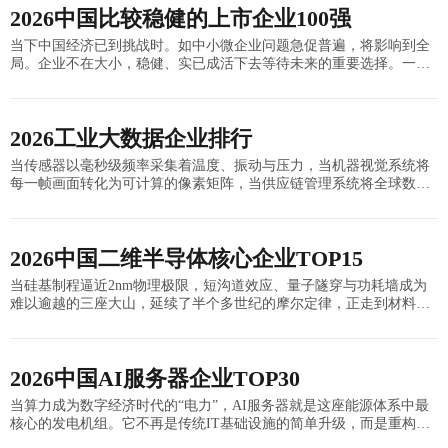
2026中国比较稳健的上市企业100强
当下中国经济已到挑战时。如中小微企业问题急促普遍，将影响到全
局。企业不在大小，稳健、实已成活下去等待未来的重要选择。一千
三百年前，李白仗剑出川，面对茫茫前路，发出“行路难，行路难，多
歧路，今安在”的千
2026工业大数据企业排行
当传感器以毫秒级频率采集着温度、振动与压力，当机器视觉系统将
每一帧画面转化为可计算的像素矩阵，当供应链管理系统将全球数万
个节点的物流信息汇入同一片数据湖，工业生产的本质正在发生位
移。工业大数据——每一
2026中国二维半导体核心企业TOP15
当硅基制程逼近2nm物理极限，短沟道效应、量子隧穿与功耗墙成为
难以逾越的三座大山，延续了半个多世纪的摩尔定律，正走到材料体
系的十字路口。二维半导体凭借原子级厚度的天然优势，从实验室的
前沿课题，一步步走
2026中国AI服务器企业TOP30
当算力成为数字经济时代的“电力”，AI服务器就是这座能源体系中最
核心的发电机组。它不再是传统IT基础设施的简单升级，而是重构全
球科技产业分工、重塑国家竞争力边界的战略支点。在中国市场，这