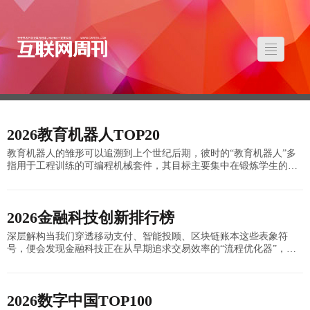
2026教育机器人TOP20
教育机器人的雏形可以追溯到上个世纪后期，彼时的“教育机器人”多
指用于工程训练的可编程机械套件，其目标主要集中在锻炼学生的逻
辑思维与动手能力。随着人工智能技术的飞速跃进，尤其是机器学
习、自然语言处理与计
2026金融科技创新排行榜
深层解构当我们穿透移动支付、智能投顾、区块链账本这些表象符
号，便会发现金融科技正在从早期追求交易效率的“流程优化器”，向
着重构金融体系核心基础设施与信任基石的“制度建筑师”角色演进。
金融科技的第一重冲
2026数字中国TOP100