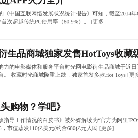
钱进APP火力全开
国互联网络发展状况统计报告》可知，截至2014年6月
首次超越传统PC使用率（80.9%）。
[更多]
生品商城独家发售HotToys收藏
力的电影媒体和服务平台时光网电影衍生品商城于近日
 收藏时光商城隆重上线，独家首发多款Hot Toys
[更
埋头购物？学吧》
导工作情况的白皮书》被外媒解读为“官方为阿里IPO
%，市值蒸发110亿美元(约合680亿元人民
[更多]