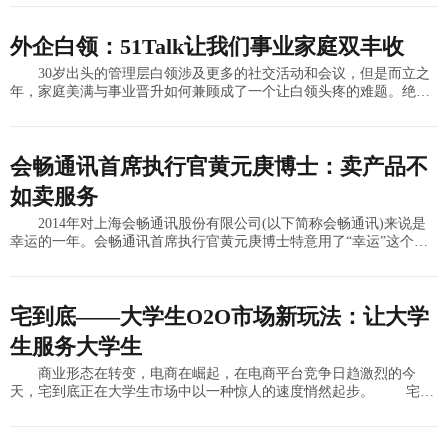
外企白领：51Talk让我们事业家庭双丰收
30岁出头的管理层白领涉及更多的社交活动和会议，但是而立之
年，家庭美满与事业晋升如何兼顾成了一个让白领头疼的难题。绝大
部分白领英语基本功比较扎实，但抵抗不住日趋激烈的社会竞争对英
语口语越来越高
会畅通讯首席执行官黄元庚博士：卖产品不
如卖服务
2014年对上海会畅通讯股份有限公司(以下简称会畅通讯)来说是
幸运的一年。会畅通讯首席执行官黄元庚博士特意用了“幸运”这个
词，是想说明在经济大环境不好的情况下，会畅通讯通过在多方通信
这个朝阳市
宅到底——大学生O2O市场新玩法：让大学
生服务大学生
商业形态在转变，电商在崛起，在电商平台竞争日趋激烈的今
天，宅到底正在大学生市场中以一种惊人的速度悄然起步。 宅到
底信息科技（上海）有限公司，是一家扎根在大学城中的O2O公司。
2014年9