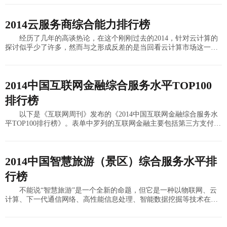
关键。因此，越来
2014云服务商综合能力排行榜
经历了几年的高谈热论，在这个刚刚过去的2014，针对云计算的
探讨似乎少了许多，然而与之形成反差的是当回看云计算市场这一年
的发展，云应用落地的步伐却迈得格外坚实和高远。这一年，我们见
证了Equini
2014中国互联网金融综合服务水平TOP100
排行榜
以下是《互联网周刊》发布的《2014中国互联网金融综合服务水
平TOP100排行榜》。表单中罗列的互联网金融主要包括第三方支付公
司的产品、P2P小额信贷、众筹融资、新型电子货币以及其他网络金
融服务平
2014中国智慧旅游（景区）综合服务水平排
行榜
不能说“智慧旅游”是一个全新的命题，但它是一种以物联网、云
计算、下一代通信网络、高性能信息处理、智能数据挖掘等技术在旅
游体验、产业发展、行政管理等方面的应用，使旅游物理资源和信息
资源得到高度系统化