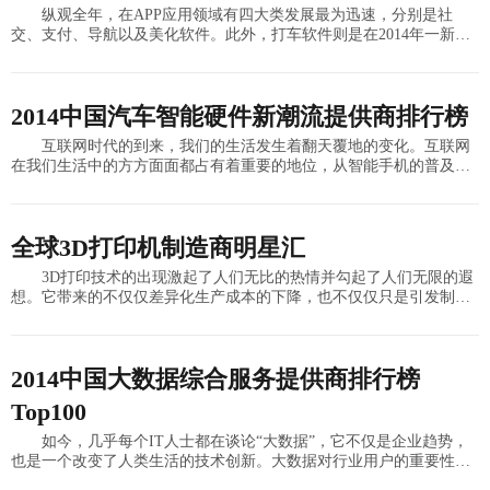
纵观全年，在APP应用领域有四大类发展最为迅速，分别是社
交、支付、导航以及美化软件。此外，打车软件则是在2014年一新兴
产品，该类软件的推出填补了APP领域的一项空白，同时也是用户的
一大刚需，在很
2014中国汽车智能硬件新潮流提供商排行榜
互联网时代的到来，我们的生活发生着翻天覆地的变化。互联网
在我们生活中的方方面面都占有着重要的地位，从智能手机的普及到
家居用品的智能化多样化，再到手环、腕表、智能水杯等智能健康硬
件的出现，互联网的入
全球3D打印机制造商明星汇
3D打印技术的出现激起了人们无比的热情并勾起了人们无限的遐
想。它带来的不仅仅差异化生产成本的下降，也不仅仅只是引发制造
业的革命，而是从根本上改变了人们日常看待世界的方式——我们眼
中的物体不再是由一
2014中国大数据综合服务提供商排行榜
Top100
如今，几乎每个IT人士都在谈论“大数据”，它不仅是企业趋势，
也是一个改变了人类生活的技术创新。大数据对行业用户的重要性也
日益突出。掌握数据资产，进行智能化决策，已成为企业脱颖而出的