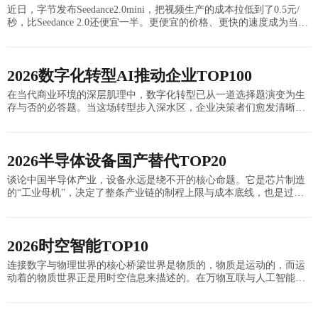
近日，字节发布Seedance2.0mini，把视频生产的成本拉低到了0.5元/
秒，比Seedance 2.0还便宜一半。更便宜的价格、更快的速度成为当下
需求端的重要一点，一个现实是，在流媒体、短剧、
2026数字化转型AI推动企业TOP100
在当代商业环境的深层肌理中，数字化转型已从一道选择题演变为生
存与否的必答题。当这场转型步入深水区，企业决策者们愈发清晰地
意识到，单纯的信息系统更迭或业务流程线上化，不过是触及了数字
化的表层皮毛。真正驱
2026半导体设备国产替代TOP20
谈论中国半导体产业，设备永远是绕不开的核心命题。它是芯片制造
的“工业母机”，决定了整条产业链的制程上限与成本底线，也是过去
数年地缘博弈中最核心的博弈场。时至2026年，当“国产替代”从政策
口号逐步落地
2026时空智能TOP10
连接数字与物理世界的核心桥梁世界是物质的，物质是运动的，而运
动着的物质世界正是用时空信息来描述的。在万物互联与人工智能时
代，时空数据的获取、处理、信息提取与知识挖掘正经历着从传统走
向智能的深刻变革。时