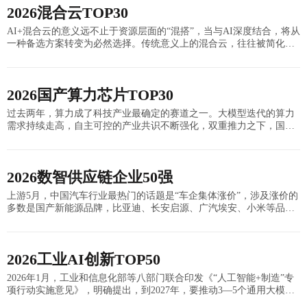
2026混合云TOP30
AI+混合云的意义远不止于资源层面的“混搭”，当与AI深度结合，将从
一种备选方案转变为必然选择。传统意义上的混合云，往往被简化
为“部分业务跑在公有云，部分业务留在本地数据中心”的物理拆分策
略，其目标多
2026国产算力芯片TOP30
过去两年，算力成了科技产业最确定的赛道之一。大模型迭代的算力
需求持续走高，自主可控的产业共识不断强化，双重推力之下，国产
算力芯片从幕后走到了台前。舆论场里的叙事总是两极：要么动辄“对
标国际一线”“实现
2026数智供应链企业50强
上游5月，中国汽车行业最热门的话题是“车企集体涨价”，涉及涨价的
多数是国产新能源品牌，比亚迪、长安启源、广汽埃安、小米等品牌
的部分产品已经有价格上调动作，蔚来、小鹏等已释放二季度调价信
号，海外品牌特斯
2026工业AI创新TOP50
2026年1月，工业和信息化部等八部门联合印发《“人工智能+制造”专
项行动实施意见》，明确提出，到2027年，要推动3—5个通用大模型
在制造业深度应用，形成1000个高水平工业智能体、100个工业领域